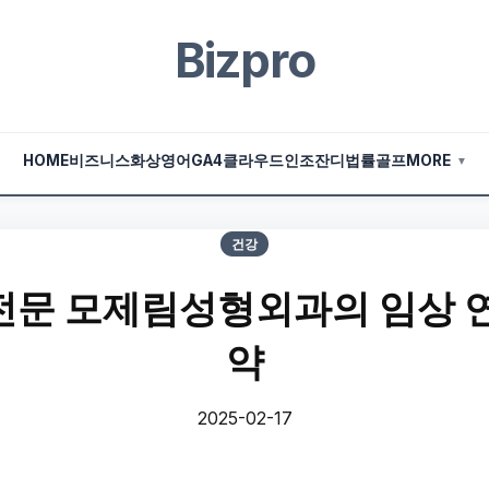
Bizpro
HOME
비즈니스
화상영어
GA4
클라우드
인조잔디
법률
골프
MORE
▼
건강
전문 모제림성형외과의 임상 연
약
2025-02-17