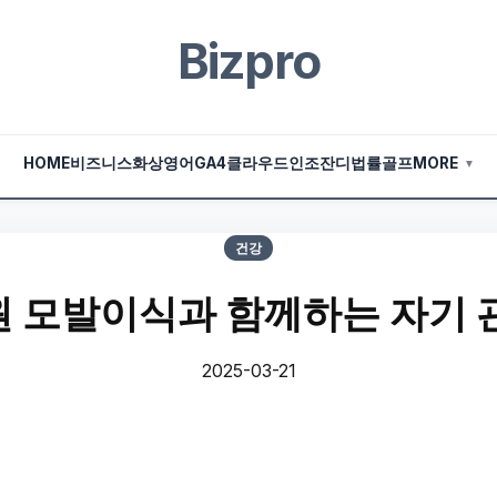
Bizpro
HOME
비즈니스
화상영어
GA4
클라우드
인조잔디
법률
골프
MORE
▼
건강
 모발이식과 함께하는 자기 
2025-03-21