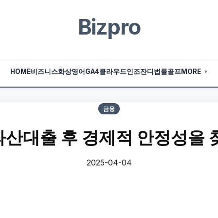
Bizpro
HOME
비즈니스
화상영어
GA4
클라우드
인조잔디
법률
골프
MORE
▼
금융
산대출 후 경제적 안정성을 
2025-04-04