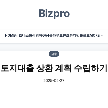
Bizpro
HOME
비즈니스
화상영어
GA4
클라우드
인조잔디
법률
골프
MORE
▼
금융
토지대출 상환 계획 수립하기
2025-02-27