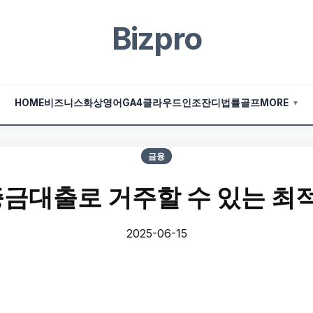
Bizpro
HOME
비즈니스
화상영어
GA4
클라우드
인조잔디
법률
골프
MORE
▼
금융
보증금대출로 거주할 수 있는 최
2025-06-15