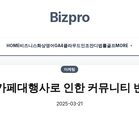
Bizpro
HOME
비즈니스
화상영어
GA4
클라우드
인조잔디
법률
골프
MORE
▼
마케팅
카페대행사로 인한 커뮤니티 
2025-03-21