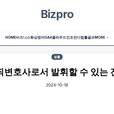
Bizpro
HOME
비즈니스
화상영어
GA4
클라우드
인조잔디
법률
골프
MORE
▼
법률
죄변호사로서 발휘할 수 있는 
2024-10-18