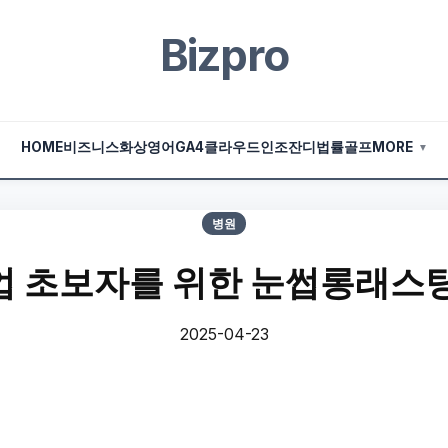
Bizpro
HOME
비즈니스
화상영어
GA4
클라우드
인조잔디
법률
골프
MORE
▼
병원
 초보자를 위한 눈썹롱래스
2025-04-23