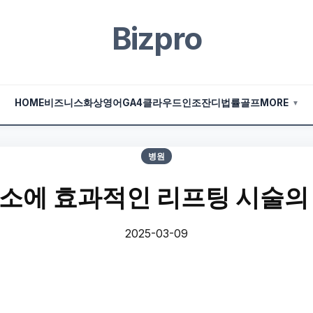
Bizpro
HOME
비즈니스
화상영어
GA4
클라우드
인조잔디
법률
골프
MORE
▼
병원
소에 효과적인 리프팅 시술의
2025-03-09