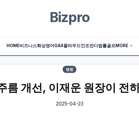
Bizpro
HOME
비즈니스
화상영어
GA4
클라우드
인조잔디
법률
골프
MORE
▼
병원
주름 개선, 이재운 원장이 전하
2025-04-23