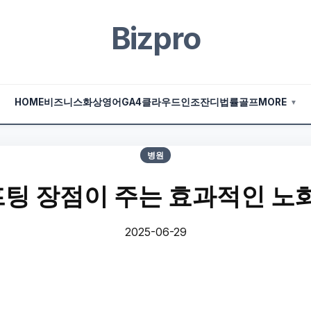
Bizpro
HOME
비즈니스
화상영어
GA4
클라우드
인조잔디
법률
골프
MORE
▼
병원
팅 장점이 주는 효과적인 노화
2025-06-29