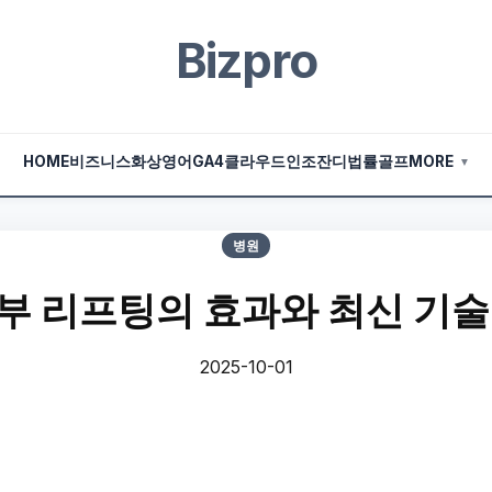
Bizpro
HOME
비즈니스
화상영어
GA4
클라우드
인조잔디
법률
골프
MORE
▼
병원
부 리프팅의 효과와 최신 기술
2025-10-01