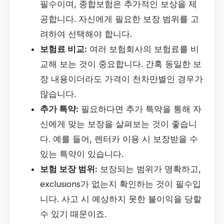
필수이며, 종합보험은 추가적인 보상을 제
공합니다. 자신에게 필요한 보장 범위를 고
려하여 선택해야 합니다.
보험료 비교:
여러 보험회사의 보험료를 비
교해 보는 것이 중요합니다. 간혹 동일한 보
장 내용이더라도 가격이 천차만별인 경우가
많습니다.
추가 특약:
필요하다면 추가 특약을 통해 자
신에게 맞는 보장을 살펴보는 것이 좋습니
다. 예를 들어, 렌터카 이용 시 보장받을 수
있는 특약이 있습니다.
보험 보장 범위:
보장되는 범위가 명확하고,
exclusions가 없는지 확인하는 것이 필수입
니다. 사고 시 예상하지 못한 불이익을 당할
수 있기 때문이죠.