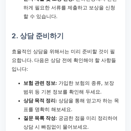
하게 필요한 서류를 제출하고 보상을 신청
할 수 있습니다.
2. 상담 준비하기
효율적인 상담을 위해서는 미리 준비할 것이 필
요합니다. 다음은 상담 전에 확인해야 할 사항들
입니다:
보험 관련 정보:
가입한 보험의 종류, 보장
범위 등 기본 정보를 확인해 두세요.
상담 목적 정리:
상담을 통해 얻고자 하는 목
표를 명확히 해보세요.
질문 목록 작성:
궁금한 점을 미리 정리하여
상담 시 빠짐없이 물어보세요.