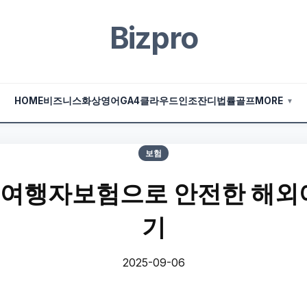
Bizpro
HOME
비즈니스
화상영어
GA4
클라우드
인조잔디
법률
골프
MORE
▼
보험
해외여행자보험으로 안전한 해
기
2025-09-06