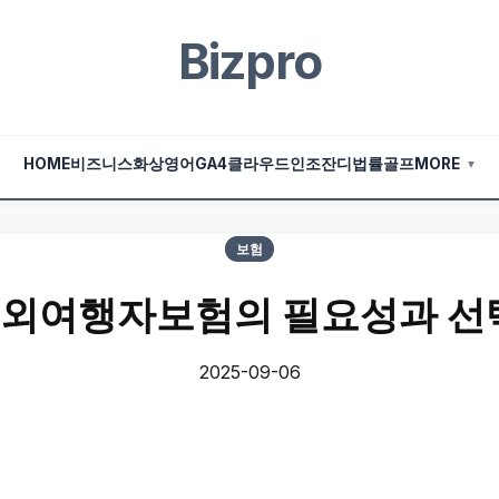
Bizpro
HOME
비즈니스
화상영어
GA4
클라우드
인조잔디
법률
골프
MORE
▼
보험
ot해외여행자보험의 필요성과 선
2025-09-06