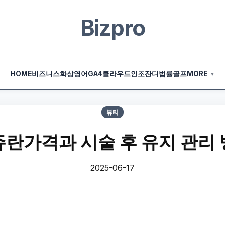
Bizpro
HOME
비즈니스
화상영어
GA4
클라우드
인조잔디
법률
골프
MORE
▼
뷰티
란가격과 시술 후 유지 관리
2025-06-17