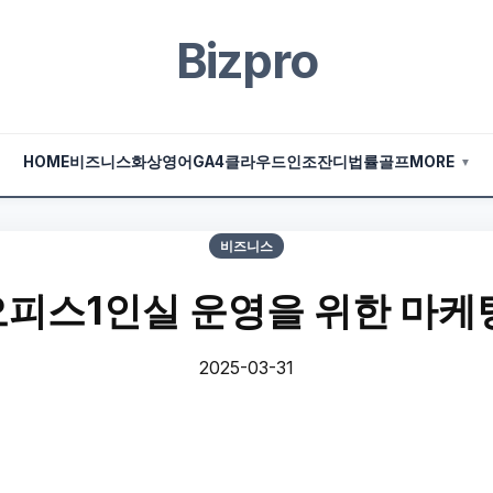
Bizpro
HOME
비즈니스
화상영어
GA4
클라우드
인조잔디
법률
골프
MORE
▼
비즈니스
피스1인실 운영을 위한 마케
2025-03-31