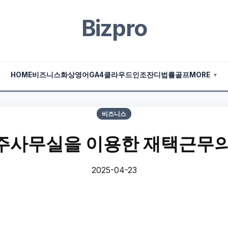
Bizpro
HOME
비즈니스
화상영어
GA4
클라우드
인조잔디
법률
골프
MORE
▼
비즈니스
주사무실을 이용한 재택근무의
2025-04-23