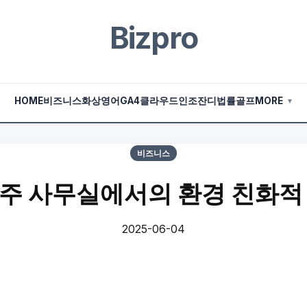
Bizpro
HOME
비즈니스
화상영어
GA4
클라우드
인조잔디
법률
골프
MORE
▼
비즈니스
주 사무실에서의 환경 친화적
2025-06-04