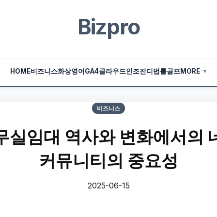
Bizpro
HOME
비즈니스
화상영어
GA4
클라우드
인조잔디
법률
골프
MORE
▼
비즈니스
무실임대 역사와 변화에서의 
커뮤니티의 중요성
2025-06-15