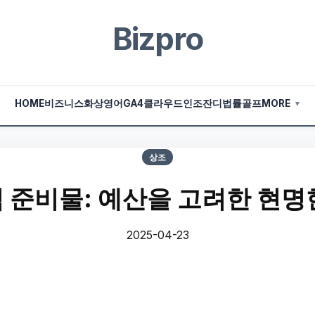
Bizpro
HOME
비즈니스
화상영어
GA4
클라우드
인조잔디
법률
골프
MORE
▼
상조
 준비물: 예산을 고려한 현명
2025-04-23