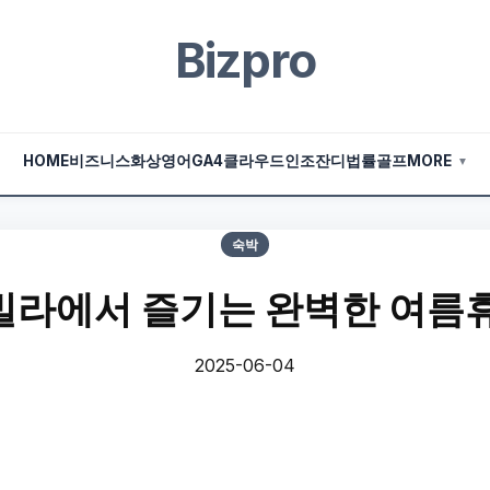
Bizpro
HOME
비즈니스
화상영어
GA4
클라우드
인조잔디
법률
골프
MORE
▼
숙박
라에서 즐기는 완벽한 여름
2025-06-04