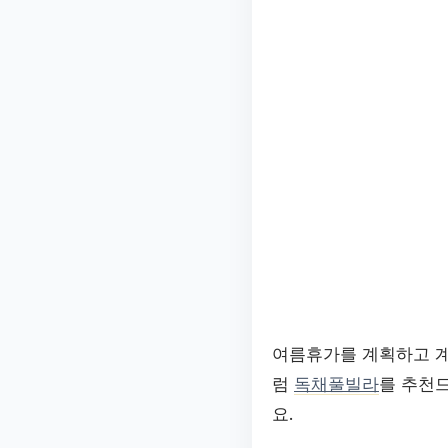
여름휴가를 계획하고 계
럼
독채풀빌라
를 추천
요.