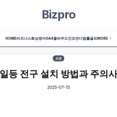
Bizpro
HOME
비즈니스
화상영어
GA4
클라우드
인조잔디
법률
골프
MORE
▼
조명
일등 전구 설치 방법과 주의
2025-07-15