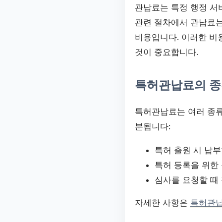
관납료는 특정 행정 서
관련 절차에서 관납료는
비용입니다. 이러한 비
것이 중요합니다.
특허관납료의 종
특허관납료는 여러 종류
분됩니다:
특허 출원 시 납
특허 등록을 위한
심사를 요청할 때
자세한 사항은
특허관