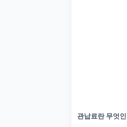
관납료란 무엇인