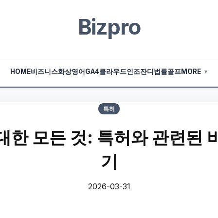
Bizpro
HOME
비즈니스
화상영어
GA4
클라우드
인조잔디
법률
골프
MORE
▼
특허
대한 모든 것: 특허와 관련된 
기
2026-03-31