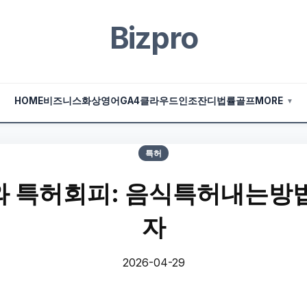
Bizpro
HOME
비즈니스
화상영어
GA4
클라우드
인조잔디
법률
골프
MORE
▼
특허
 특허회피: 음식특허내는방
자
2026-04-29