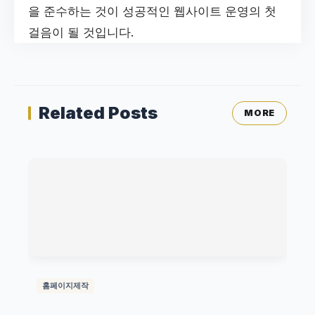
을 준수하는 것이 성공적인 웹사이트 운영의 첫
걸음이 될 것입니다.
Related Posts
MORE
홈페이지제작