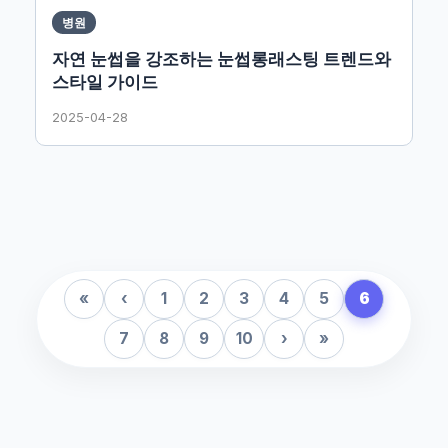
병원
자연 눈썹을 강조하는 눈썹롱래스팅 트렌드와
스타일 가이드
2025-04-28
«
‹
1
2
3
4
5
6
7
8
9
10
›
»