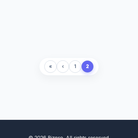
«
‹
1
2
© 2026 Bizpro. All rights reserved.